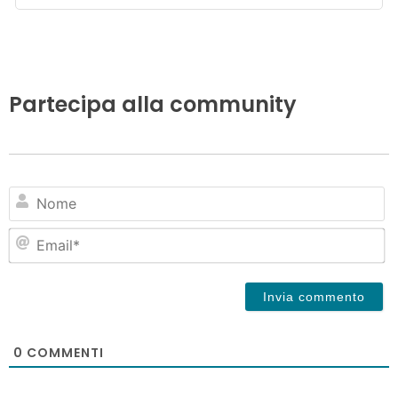
Partecipa alla community
N
Em
0
COMMENTI