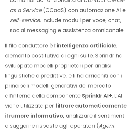
combinando funzionalità di
Contact Center
as a Service
(CCaaS) con automazione AI e
self-service
. Include moduli per voce, chat,
social messaging e assistenza omnicanale.
Il filo conduttore è l’
intelligenza artificiale
,
elemento costitutivo di ogni suite. Sprinklr ha
sviluppato modelli proprietari per analisi
linguistiche e predittive, e li ha arricchiti con i
principali modelli generativi del mercato
all’interno della componente
Sprinklr AI+
. L’AI
viene utilizzata per
filtrare automaticamente
il rumore informativo
, analizzare il sentiment
e suggerire risposte agli operatori (
Agent