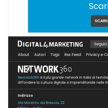
Scar
SCARIC
Seguic
About
Autori
Tags
Rss Feed
Privacy e C
Nextwork360
è il più grande network in Italia di testa
diffondere la cultura digitale e imprenditoriale nelle 
Indirizzo
Via Moretto da Brescia, 22
Milano - Italia