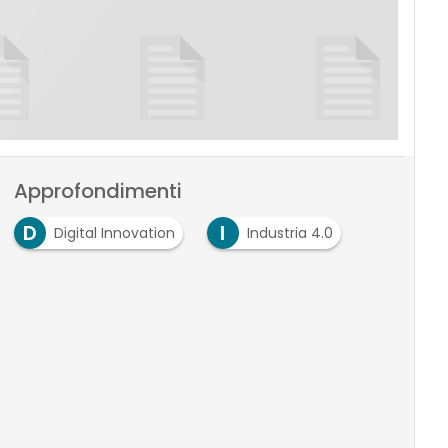
Approfondimenti
D
I
Digital Innovation
Industria 4.0
R
R
ricerca
rivoluzione industriale