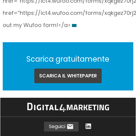
href=”https://ict4.wufoo.com/forms/xqkgez70rj
href=”https://ict4.wufoo.com/forms/xqkgez70rj2x
out my Wufoo form!</a>
Scarica gratuitamente
SCARICA IL WHITEPAPER
Seguici