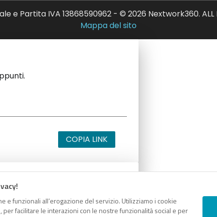
ale e Partita IVA 13868590962 - © 2026 Nextwork360. AL
Mappa del sito
appunti.
COPIA LINK
ivacy!
appunti.
e e funzionali all’erogazione del servizio. Utilizziamo i cookie
er facilitare le interazioni con le nostre funzionalità social e per