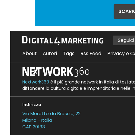
SCARIC
Seguic
About
Autori
Tags
Rss Feed
Privacy e C
Nextwork360
è il più grande network in Italia di testa
diffondere la cultura digitale e imprenditoriale nelle 
Indirizzo
Via Moretto da Brescia, 22
Milano - Italia
CAP 20133