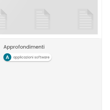
Approfondimenti
A
applicazioni software
P
Pianificazione Progetti
P
Project management
P
project manager