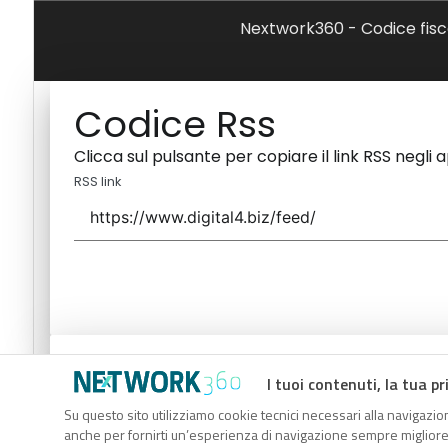
Nextwork360 - Codice fisc
Codice Rss
Clicca sul pulsante per copiare il link RSS negli 
RSS link
Codice Rss
I tuoi contenuti, la tua pr
Clicca sul pulsante per copiare il link RSS negli 
Su questo sito utilizziamo cookie tecnici necessari alla navigazion
anche per fornirti un’esperienza di navigazione sempre migliore, p
RSS link