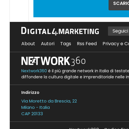
SCARIC
Seguic
About
Autori
Tags
Rss Feed
Privacy e C
Nextwork360
è il più grande network in Italia di testa
diffondere la cultura digitale e imprenditoriale nelle 
Indirizzo
Via Moretto da Brescia, 22
Milano - Italia
CAP 20133