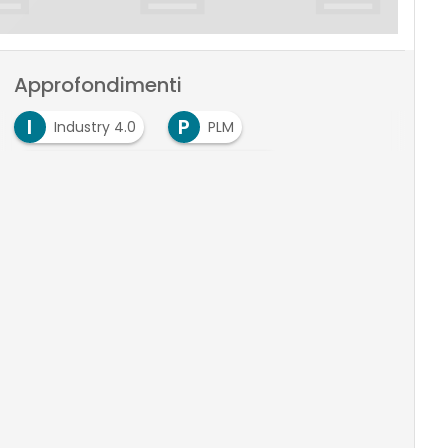
Approfondimenti
I
P
Industry 4.0
PLM
P
Product Lifecycle Management