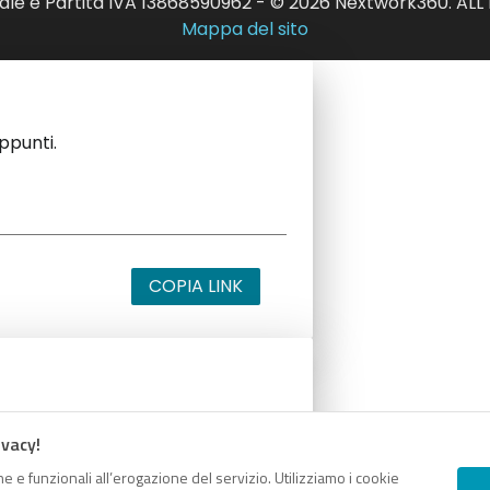
ale e Partita IVA 13868590962 - © 2026 Nextwork360. AL
Mappa del sito
appunti.
COPIA LINK
appunti.
ivacy!
e e funzionali all’erogazione del servizio. Utilizziamo i cookie