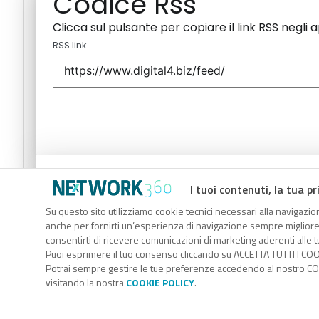
Codice Rss
Clicca sul pulsante per copiare il link RSS negli 
RSS link
Codice Rss
I tuoi contenuti, la tua pr
Clicca sul pulsante per copiare il link RSS negli 
Su questo sito utilizziamo cookie tecnici necessari alla navigazion
anche per fornirti un’esperienza di navigazione sempre migliore, p
RSS link
consentirti di ricevere comunicazioni di marketing aderenti alle tu
Puoi esprimere il tuo consenso cliccando su ACCETTA TUTTI I COO
Potrai sempre gestire le tue preferenze accedendo al nostro COO
visitando la nostra
COOKIE POLICY
.