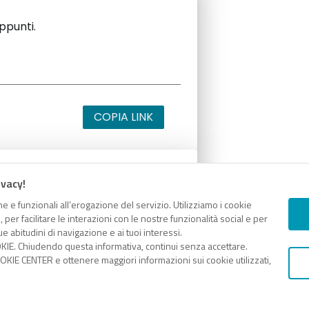
appunti.
COPIA LINK
ivacy!
appunti.
e e funzionali all’erogazione del servizio. Utilizziamo i cookie
er facilitare le interazioni con le nostre funzionalità social e per
e abitudini di navigazione e ai tuoi interessi.
KIE. Chiudendo questa informativa, continui senza accettare.
KIE CENTER e ottenere maggiori informazioni sui cookie utilizzati,
COPIA LINK