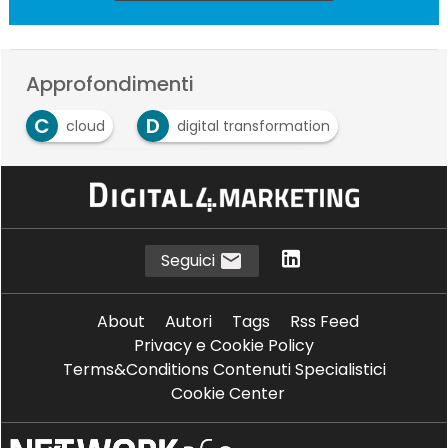
Approfondimenti
C
D
cloud
digital transformation
D
I
DX Economy
impresa 4.0
M
Microsoft
Seguici
About
Autori
Tags
Rss Feed
Privacy e Cookie Policy
Terms&Conditions Contenuti Specialistici
Cookie Center