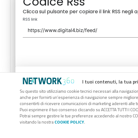
Codice Rss
Clicca sul pulsante per copiare il link RSS negli 
RSS link
Codice Rss
I tuoi contenuti, la tua pr
Clicca sul pulsante per copiare il link RSS negli 
Su questo sito utilizziamo cookie tecnici necessari alla navigazion
anche per fornirti un’esperienza di navigazione sempre migliore, p
RSS link
consentirti di ricevere comunicazioni di marketing aderenti alle tu
Puoi esprimere il tuo consenso cliccando su ACCETTA TUTTI I COO
Potrai sempre gestire le tue preferenze accedendo al nostro COO
visitando la nostra
COOKIE POLICY
.