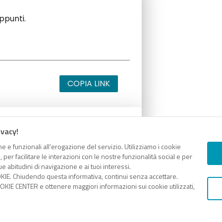
appunti.
COPIA LINK
ivacy!
appunti.
e e funzionali all’erogazione del servizio. Utilizziamo i cookie
er facilitare le interazioni con le nostre funzionalità social e per
e abitudini di navigazione e ai tuoi interessi.
KIE. Chiudendo questa informativa, continui senza accettare.
KIE CENTER e ottenere maggiori informazioni sui cookie utilizzati,
COPIA LINK