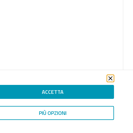
ACCETTA
file_download
PIÙ OPZIONI