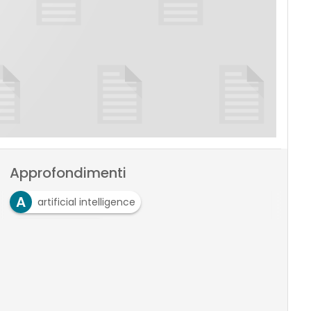
Approfondimenti
A
artificial intelligence
A
automazione
I
intelligent automation
R
Robotic Process Automation