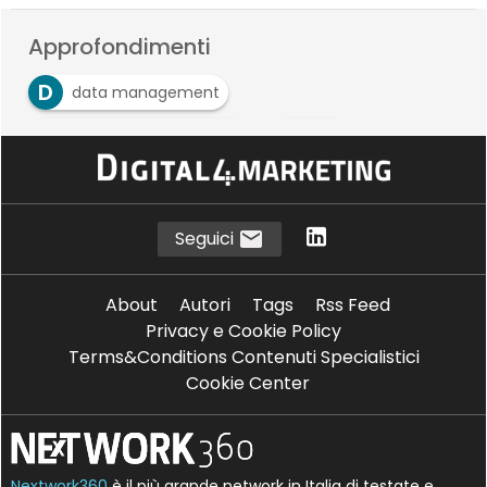
Approfondimenti
D
data management
D
P
digital transformation
PMI
V
value proposition
Seguici
About
Autori
Tags
Rss Feed
Privacy e Cookie Policy
Terms&Conditions Contenuti Specialistici
Cookie Center
Nextwork360
è il più grande network in Italia di testate e