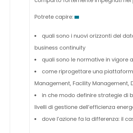
comparto fortemente impegnati nei p
Potrete capire:
quali sono i nuovi orizzonti del dat
business continuity
quali sono le normative in vigore a 
come riprogettare una piattaform
Management, Facility Management, 
in che modo definire strategie di b
livelli di gestione dell’efficienza ener
dove l’azione fa la differenza: il 