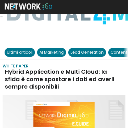
Ultimi articoli
AI Marketing
Lead Generation
Content
WHITE PAPER
Hybrid Application e Multi Cloud: la
sfida è come spostare i dati ed averli
sempre disponibili