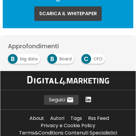
SCARICA IL WHITEPAPER
Approfondimenti
B
B
C
big data
Board
CFO
D
Data Management Platform
Seguici
About
Autori
Tags
Rss Feed
Privacy e Cookie Policy
Terms&Conditions Contenuti Specialistici