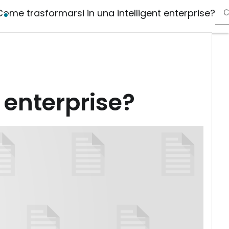
Come trasformarsi in una intelligent enterprise?
Ult
arti
AI
Mar
Le
Gen
Co
 enterprise?
Mar
Ma
&
Sal