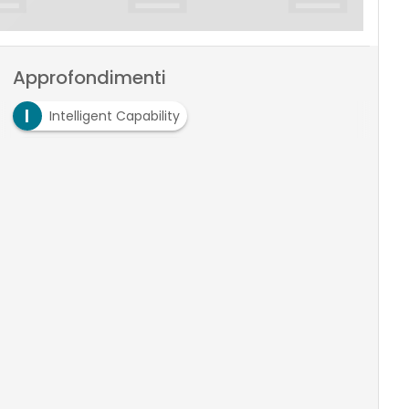
Approfondimenti
I
Intelligent Capability
I
intelligent enterprise