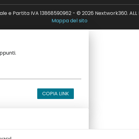
ale e Partita IVA 13868590962 - © 2026 Nextwork360. AL
Mappa del sito
appunti.
COPIA LINK
appunti.
ivacy!