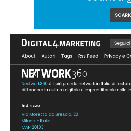
SCARIC
Seguic
About
Autori
Tags
Rss Feed
Privacy e C
Nextwork360
è il più grande network in Italia di testa
diffondere la cultura digitale e imprenditoriale nelle 
Indirizzo
Via Moretto da Brescia, 22
Milano - Italia
CAP 20133