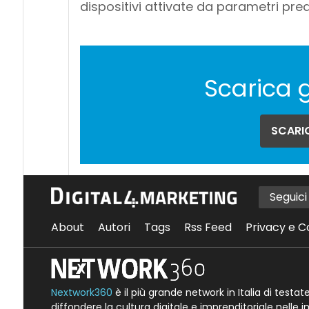
dispositivi attivate da parametri prede
Scarica 
SCARIC
Seguic
About
Autori
Tags
Rss Feed
Privacy e C
Nextwork360
è il più grande network in Italia di testa
diffondere la cultura digitale e imprenditoriale nelle 