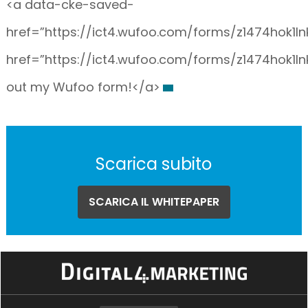
<a data-cke-saved-
href=”https://ict4.wufoo.com/forms/z1474hok1ln
href=”https://ict4.wufoo.com/forms/z1474hok1lnk
out my Wufoo form!</a>
Scarica subito
SCARICA IL WHITEPAPER