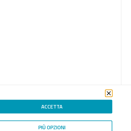
ACCETTA
file_download
PIÙ OPZIONI