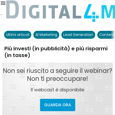
Ultimi articoli
AI Marketing
Lead Generation
Content
Più investi (in pubblicità) e più risparmi
(in tasse)
Non sei riuscito a seguire il webinar?
Non ti preoccupare!
Il webcast è disponibile
GUARDA ORA