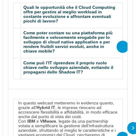
Quali le opportunità che il Cloud Computing
offre per gestire al meglio workload in
costante evoluzione e affrontare eventuali
picchi di lavoro?
Come poter contare su una piattaforma più
facilmente e velocemente erogabile per lo
sviluppo di cloud native application e per
rendere fruibili servizi evoluti, anche in
chiave mobile?
Come può l’IT riprendere il proprio ruolo
chiave nello sviluppo aziendale, evitando il
propagarsi dello Shadow IT?
In questo webcast metteremo in evidenza quanto,
grazie all’
Hybrid IT
, le imprese riescano ad
accrescere flessibilità e affidabilità, in modo efficace
anche dal punto di vista dei costi.
Con
IBM
e
VMware
, legate da una partnership
votata a semplificare la gestione dell’infrastruttura
aziendale, sfruttando al meglio le caratteristiche e i
vantaggi economici del Cloud, cercheremo di