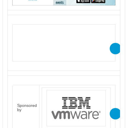
Per accedere gratuitamente ai
contenuti del webcast in modalità
“on demand” è necessario
effettuare l’iscrizione
Sponsored
by