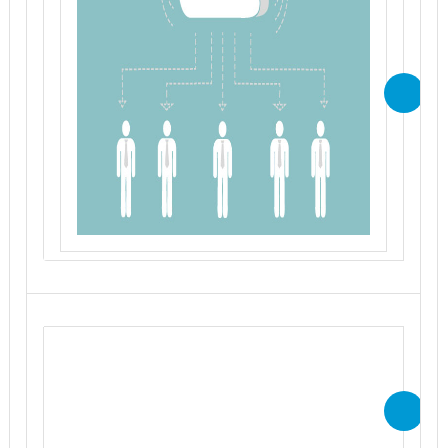
Per accedere gratuitamente ai
contenuti del webcast in modalità
“on demand” è necessario
effettuare l’iscrizione