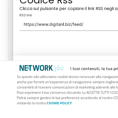
Codice Rss
Clicca sul pulsante per copiare il link RSS negli 
RSS link
Codice Rss
I tuoi contenuti, la tua pr
Clicca sul pulsante per copiare il link RSS negli 
Su questo sito utilizziamo cookie tecnici necessari alla navigazion
anche per fornirti un’esperienza di navigazione sempre migliore, p
RSS link
consentirti di ricevere comunicazioni di marketing aderenti alle tu
Puoi esprimere il tuo consenso cliccando su ACCETTA TUTTI I COO
Potrai sempre gestire le tue preferenze accedendo al nostro COO
visitando la nostra
COOKIE POLICY
.