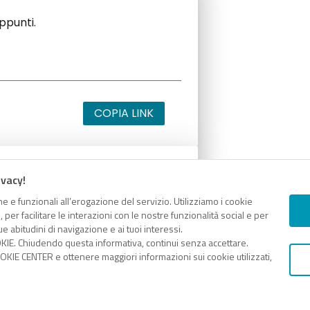
appunti.
COPIA LINK
ivacy!
appunti.
e e funzionali all’erogazione del servizio. Utilizziamo i cookie
er facilitare le interazioni con le nostre funzionalità social e per
e abitudini di navigazione e ai tuoi interessi.
KIE. Chiudendo questa informativa, continui senza accettare.
KIE CENTER e ottenere maggiori informazioni sui cookie utilizzati,
COPIA LINK