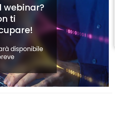
il webinar?
n ti
cupare!
arà disponibile
breve