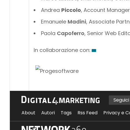
Andrea
Piccolo
, Account Manager 
Emanuele
Madini
, Associate Partn
Paola
Capoferro
, Senior Web Edit
In collaborazione con:
Seguic
About
Autori
Tags
Rss Feed
Privacy e C