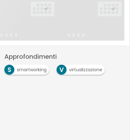
Approfondimenti
S
V
smartworking
virtualizzazione