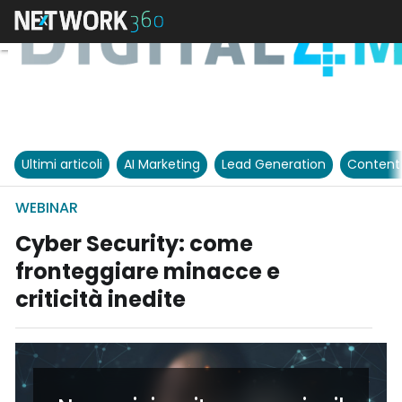
Ultimi articoli
AI Marketing
Lead Generation
Content
WEBINAR
Cyber Security: come
fronteggiare minacce e
criticità inedite