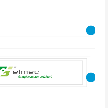
 contenuti del webcast in modalità “on
rio effettuare l’iscrizione