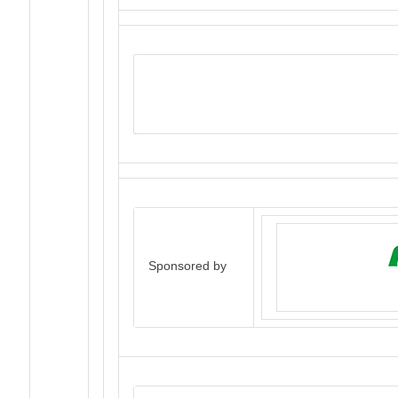
Per accedere gratuitamente ai
demand” è necessa
Sponsored by