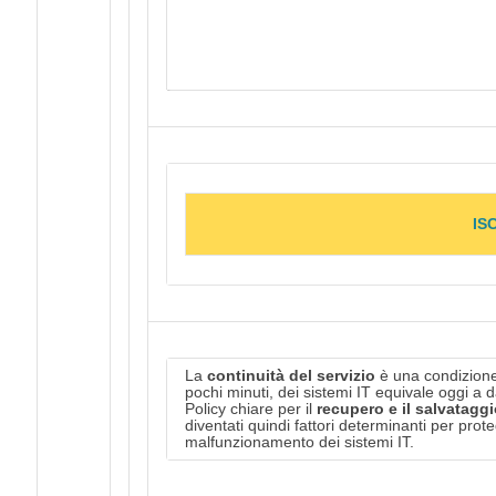
Per accedere gratuitamente ai
demand” è necessa
IS
La
continuità del servizio
è una condizione v
pochi minuti, dei sistemi IT equivale oggi a 
Policy chiare per il
recupero e il salvataggi
diventati quindi fattori determinanti per pro
malfunzionamento dei sistemi IT.