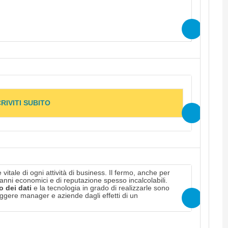
 contenuti del webcast in modalità “on
rio effettuare l’iscrizione
CRIVITI SUBITO
itale di ogni attività di business. Il fermo, anche per
danni economici e di reputazione spesso incalcolabili.
o dei dati
e la tecnologia in grado di realizzarle sono
teggere manager e aziende dagli effetti di un