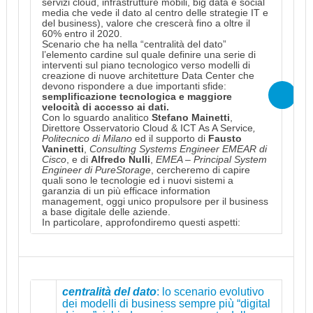
servizi cloud, infrastrutture mobili, big data e social
media che vede il dato al centro delle strategie IT e
del business), valore che crescerà fino a oltre il
60% entro il 2020.
Scenario che ha nella “centralità del dato”
l’elemento cardine sul quale definire una serie di
interventi sul piano tecnologico verso modelli di
creazione di nuove architetture Data Center che
devono rispondere a due importanti sfide:
semplificazione tecnologica e maggiore
velocità di accesso ai dati.
Con lo sguardo analitico
Stefano Mainetti
,
Direttore Osservatorio Cloud & ICT As A Service
,
Politecnico di Milano
ed il supporto di
Fausto
Vaninetti
,
Consulting Systems Engineer EMEAR di
Cisco
, e di
Alfredo Nulli
,
EMEA – Principal System
Engineer di PureStorage
, cercheremo di capire
quali sono le tecnologie ed i nuovi sistemi a
garanzia di un più efficace information
management, oggi unico propulsore per il business
a base digitale delle aziende.
In particolare, approfondiremo questi aspetti:
centralità del dato
: lo scenario evolutivo
dei modelli di business sempre più “digital