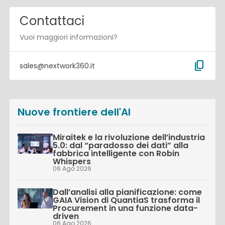
Contattaci
Vuoi maggiori informazioni?
content_copy
sales@nextwork360.it
Nuove frontiere dell'AI
Miraitek e la rivoluzione dell’industria
5.0: dal “paradosso dei dati” alla
fabbrica intelligente con Robin
Whispers
06 Ago 2026
Dall’analisi alla pianificazione: come
GAIA Vision di QuantiaS trasforma il
Procurement in una funzione data-
driven
06 Ago 2026