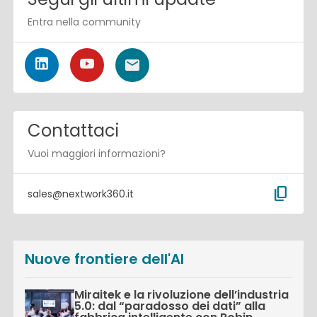
Entra nella community
Contattaci
Vuoi maggiori informazioni?
content_copy
sales@nextwork360.it
Nuove frontiere dell'AI
Miraitek e la rivoluzione dell’industria
5.0: dal “paradosso dei dati” alla