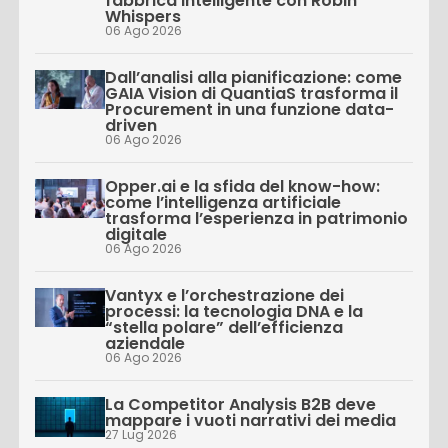
fabbrica intelligente con Robin
Whispers
06 Ago 2026
Dall’analisi alla pianificazione: come
GAIA Vision di QuantiaS trasforma il
Procurement in una funzione data-
driven
06 Ago 2026
Opper.ai e la sfida del know-how:
come l’intelligenza artificiale
trasforma l’esperienza in patrimonio
digitale
06 Ago 2026
Vantyx e l’orchestrazione dei
processi: la tecnologia DNA e la
“stella polare” dell’efficienza
aziendale
06 Ago 2026
La Competitor Analysis B2B deve
mappare i vuoti narrativi dei media
27 Lug 2026