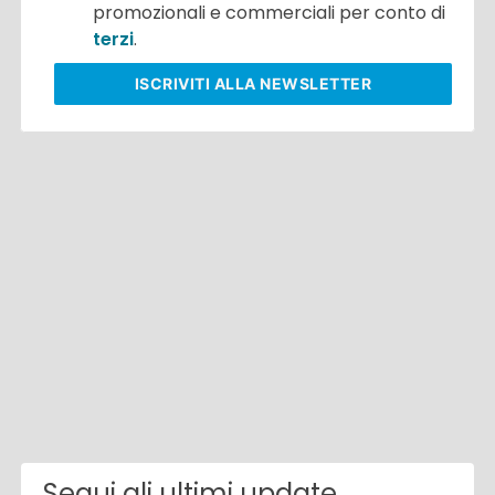
promozionali e commerciali per conto di
terzi
.
ISCRIVITI
ALLA NEWSLETTER
Segui gli ultimi update