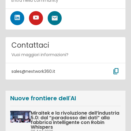
Entra nella community
Contattaci
Vuoi maggiori informazioni?
content_copy
sales@nextwork360.it
Nuove frontiere dell'AI
Miraitek e la rivoluzione dell’industria
5.0: dal “paradosso dei dati” alla
fabbrica intelligente con Robin
Whispers