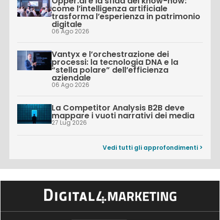
Opper.ai e la sfida del know-how:
come l’intelligenza artificiale
trasforma l’esperienza in patrimonio
digitale
06 Ago 2026
Vantyx e l’orchestrazione dei
processi: la tecnologia DNA e la
“stella polare” dell’efficienza
aziendale
06 Ago 2026
La Competitor Analysis B2B deve
mappare i vuoti narrativi dei media
27 Lug 2026
Vedi tutti gli approfondimenti >