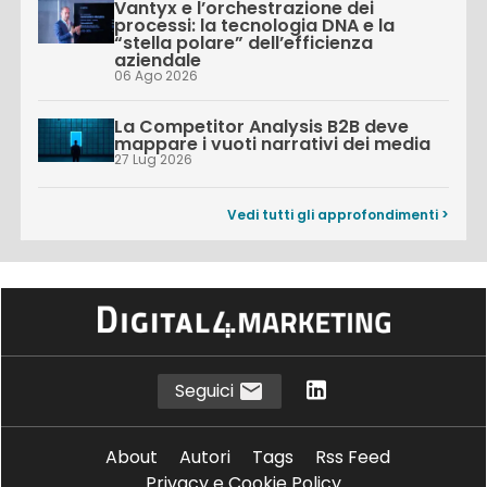
Vantyx e l’orchestrazione dei
processi: la tecnologia DNA e la
“stella polare” dell’efficienza
aziendale
06 Ago 2026
La Competitor Analysis B2B deve
mappare i vuoti narrativi dei media
27 Lug 2026
Vedi tutti gli approfondimenti >
Seguici
About
Autori
Tags
Rss Feed
Privacy e Cookie Policy