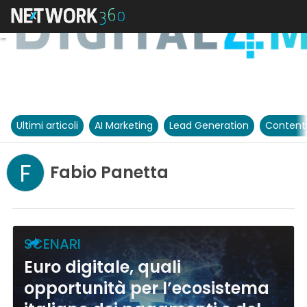
Ultimi articoli
AI Marketing
Lead Generation
Content
F
Fabio Panetta
SCENARI
Euro digitale, quali
opportunità per l’ecosistema