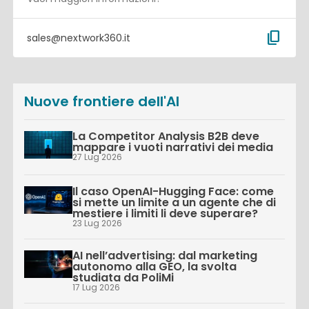
content_copy
sales@nextwork360.it
Nuove frontiere dell'AI
La Competitor Analysis B2B deve
mappare i vuoti narrativi dei media
27 Lug 2026
Il caso OpenAI-Hugging Face: come
si mette un limite a un agente che di
mestiere i limiti li deve superare?
23 Lug 2026
AI nell’advertising: dal marketing
autonomo alla GEO, la svolta
studiata da PoliMi
17 Lug 2026