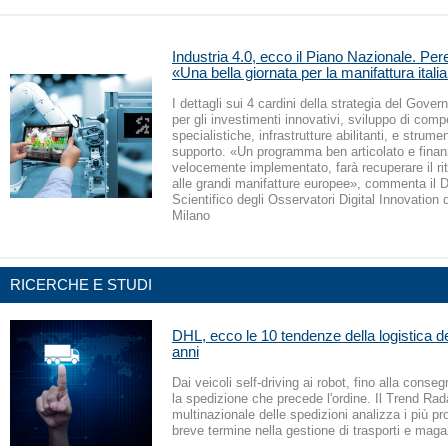
Industria 4.0, ecco il Piano Nazionale. Per
«Una bella giornata per la manifattura itali
I dettagli sui 4 cardini della strategia del Gover
per gli investimenti innovativi, sviluppo di com
specialistiche, infrastrutture abilitanti, e strumen
supporto. «Un programma ben articolato e finan
velocemente implementato, farà recuperare il rit
alle grandi manifatture europee», commenta il D
Scientifico degli Osservatori Digital Innovation 
Milano
RICERCHE E STUDI
DHL, ecco le 10 tendenze della logistica d
anni
Dai veicoli self-driving ai robot, fino alla cons
la spedizione che precede l'ordine. Il Trend Rad
multinazionale delle spedizioni analizza i più pro
breve termine nella gestione di trasporti e maga