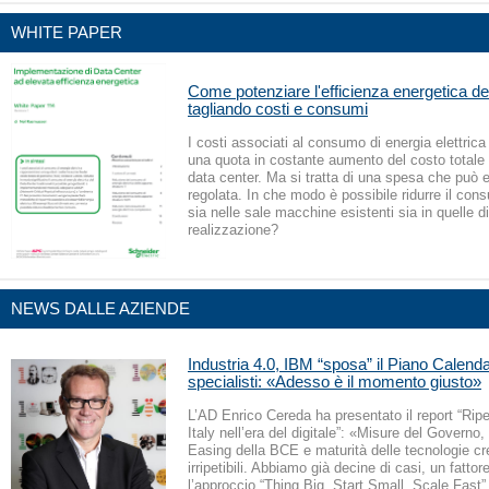
WHITE PAPER
Come potenziare l'efficienza energetica de
tagliando costi e consumi
I costi associati al consumo di energia elettric
una quota in costante aumento del costo totale 
data center. Ma si tratta di una spesa che può 
regolata. In che modo è possibile ridurre il con
sia nelle sale macchine esistenti sia in quelle d
realizzazione?
NEWS DALLE AZIENDE
Industria 4.0, IBM “sposa” il Piano Calend
specialisti: «Adesso è il momento giusto»
L’AD Enrico Cereda ha presentato il report “Rip
Italy nell’era del digitale”: «Misure del Governo,
Easing della BCE e maturità delle tecnologie cr
irripetibili. Abbiamo già decine di casi, un fatto
l’approccio “Thing Big, Start Small, Scale Fast”