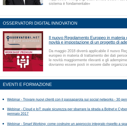
sistema è fondamentale»
OSSERVATORI DIGITAL INNOVATION
Il nuovo Regolamento Europeo in materia d
novità e impostazione di un progetto di a
Da maggio 2018 diverrà applicabile il nuovo R
europeo in materia di trattamento dei dati perso
le novità maggiormente rilevanti e gli adempime
dovranno essere posti in essere dalle organizza
EVENTI E FORMAZIONE
Webinar - Trovare nuovi clienti con il passaparola sui social networks - 30 g
Webinar - Cloud e IoT: quale sicurezza per sbarrare la strada a Botnet e Cyber
gennaio 2017
Webinar - Smart Working: come costruire un approccio integrato rispetto a spaz