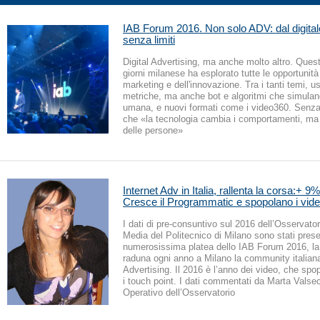
IAB Forum 2016. Non solo ADV: dal digitale
senza limiti
Digital Advertising, ma anche molto altro. Ques
giorni milanese ha esplorato tutte le opportunità 
marketing e dell'innovazione. Tra i tanti temi, u
metriche, ma anche bot e algoritmi che simulano
umana, e nuovi formati come i video360. Senza
che «la tecnologia cambia i comportamenti, ma 
delle persone»
Internet Adv in Italia, rallenta la corsa:+ 9
Cresce il Programmatic e spopolano i vid
I dati di pre-consuntivo sul 2016 dell’Osservator
Media del Politecnico di Milano sono stati presen
numerosissima platea dello IAB Forum 2016, l
raduna ogni anno a Milano la community italiana 
Advertising. Il 2016 è l’anno dei video, che spop
i touch point. I dati commentati da Marta Valsec
Operativo dell’Osservatorio