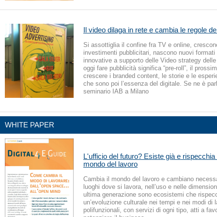
Il video dilaga in rete e cambia le regole de
Si assottiglia il confine fra TV e online, crescon
investimenti pubblicitari, nascono nuovi formati
innovative a supporto delle Video strategy dell
oggi fare pubblicità significa “pre-roll”, il pross
crescere i branded content, le storie e le esperi
che sono poi l’essenza del digitale. Se ne è par
seminario IAB a Milano
WHITE PAPER
L'ufficio del futuro? Esiste già e rispecchia
mondo del lavoro
Cambia il mondo del lavoro e cambiano necess
luoghi dove si lavora, nell’uso e nelle dimensioni.
ultima generazione sono ecosistemi che rispec
un’evoluzione culturale nei tempi e nei modi di 
polifunzionali, con servizi di ogni tipo, atti a fav