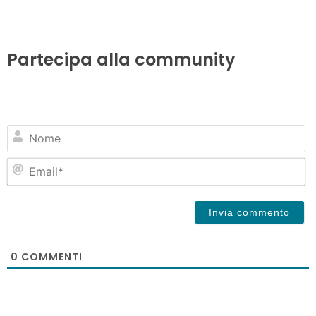
Partecipa alla community
N
Em
0
COMMENTI