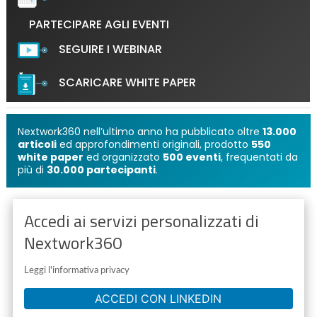
PARTECIPARE AGLI EVENTI
SEGUIRE I WEBINAR
SCARICARE WHITE PAPER
semplicemente con un click!
Nextwork360 nell’ultimo anno ha pubblicato oltre
13.000
articoli
ed approfondimenti originali, prodotto
550
white paper
ed organizzato
500 eventi
, frequentati da
più di
30.000 partecipanti
.
Accedi ai servizi personalizzati di
Nextwork360
Leggi l'informativa privacy
ACCEDI CON LINKEDIN