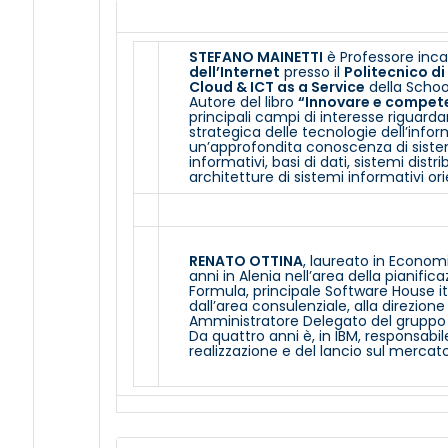
STEFANO MAINETTI
è Professore inca
dell’Internet
presso il
Politecnico di
Cloud & ICT as a Service
della Schoo
Autore del libro
“Innovare e compete
principali campi di interesse riguard
strategica delle tecnologie dell’info
un’approfondita conoscenza di sistemi
informativi, basi di dati, sistemi dist
architetture di sistemi informativi or
RENATO OTTINA
, laureato in Econom
anni in Alenia nell’area della pianifi
Formula, principale Software House i
dall’area consulenziale, alla direzione
Amministratore Delegato del gruppo 
Da quattro anni è, in IBM, responsabil
realizzazione e del lancio sul mercat