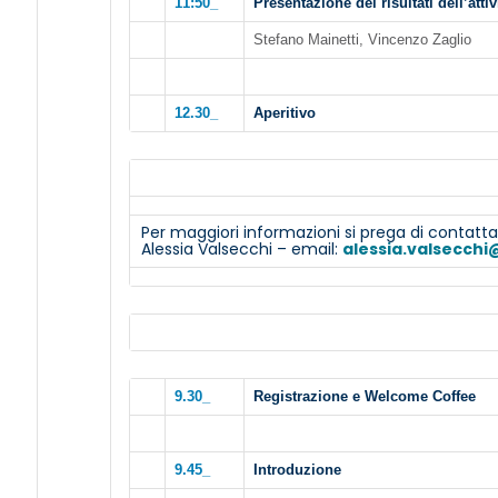
11:50_
Presentazione dei risultati dell’attiv
Stefano Mainetti, Vincenzo Zaglio
12.30_
Aperitivo
Per maggiori informazioni si prega di contatta
Alessia Valsecchi – email:
alessia.valsecchi
9.30_
Registrazione e Welcome Coffee
9.45_
Introduzione