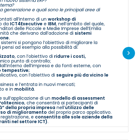
 un nuovo sistema ERP?
istema?
ima generazione e quali sono le principali aree di
ntati all’interno di un
workshop di
to da
ICT4Executive
e
IBM
, nell’ambito del quale,
ditori delle Piccole e Medie Imprese dell’Emilia
ità che derivano dall’adozione di
sistemi
ione.
sistemi si pongono l’obiettivo di migliorare la
 pensi ad esempio alla possibilità di:
tizzato
, con l’obiettivo di
ridurre i costi,
unico punto di controllo;
all’interno dell’impresa e da fonti esterne, con
 e tempestive;
licativo, con l’obiettivo di
seguire più da vicino le
siness e l’entrata in nuovi mercati;
to e in
mobilità
.
e sull’applicazione di un
modello di assessment
olitecnico
, che consentirà ai partecipanti di
à” della propria impresa
nell’
utilizzo delle
so di miglioramento
del proprio parco applicativo.
 registrazione, e
consentita alle sole aziende della
ti nel settore ICT)
.