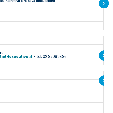
ità interattiva e relativa discussione
re:
@ict4executive.it
– tel. 02 87069486