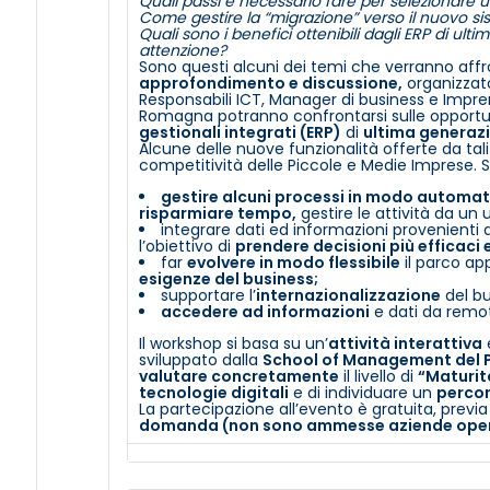
Quali passi è necessario fare per selezionare
Come gestire la “migrazione” verso il nuovo s
Quali sono i benefici ottenibili dagli ERP di ult
attenzione?
Sono questi alcuni dei temi che verranno affro
approfondimento e discussione,
organizza
Responsabili ICT, Manager di business e Impren
Romagna potranno confrontarsi sulle opportun
gestionali integrati (ERP)
di
ultima generaz
Alcune delle nuove funzionalità offerte da tali 
competitività delle Piccole e Medie Imprese. Si
gestire alcuni processi in modo automa
risparmiare tempo,
gestire le attività da un 
integrare dati ed informazioni provenienti d
l’obiettivo di
prendere decisioni più efficaci
far
evolvere in modo flessibile
il parco app
esigenze del business;
supportare l’
internazionalizzazione
del bu
accedere ad informazioni
e dati da remo
Il workshop si basa su un’
attività interattiva
sviluppato dalla
School of Management del P
valutare concretamente
il livello di
“Maturit
tecnologie digitali
e di individuare un
percor
La partecipazione all’evento è gratuita, previa
domanda (non sono ammesse aziende operan