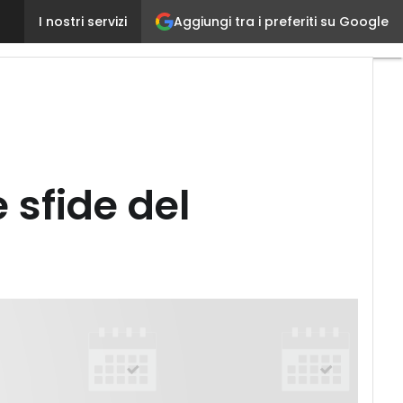
I “nuovi” sistemi ERP per affrontare le sfide del me
Aggiungi tra i preferiti su Google
I nostri servizi
 sfide del