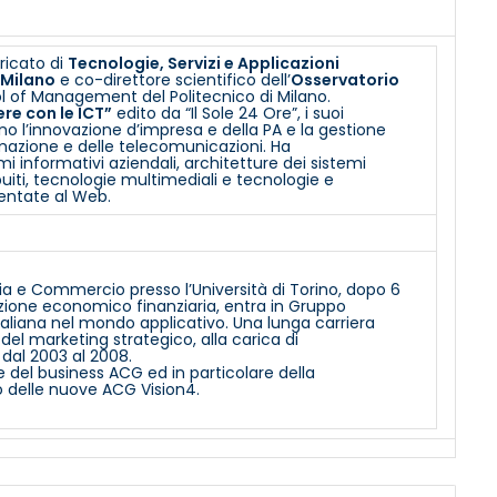
ricato di
Tecnologie, Servizi e Applicazioni
 Milano
e co-direttore scientifico dell’
Osservatorio
l of Management del Politecnico di Milano.
re con le ICT”
edito da “Il Sole 24 Ore”, i suoi
ano l’innovazione d’impresa e della PA e la gestione
rmazione e delle telecomunicazioni. Ha
 informativi aziendali, architetture dei sistemi
ribuiti, tecnologie multimediali e tecnologie e
ientate al Web.
ia e Commercio presso l’Università di Torino, dopo 6
cazione economico finanziaria, entra in Gruppo
taliana nel mondo applicativo. Una lunga carriera
 del marketing strategico, alla carica di
dal 2003 al 2008.
e del business ACG ed in particolare della
o delle nuove ACG Vision4.