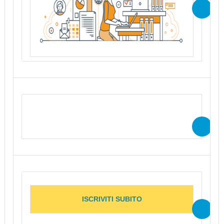
2 ottobre, ore 12.00 – 13.00
il webinar è gratuito
ISCRIVITI SUBITO