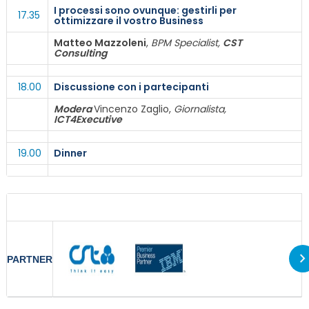
I processi sono ovunque: gestirli per
17.35
ottimizzare il vostro Business
Matteo Mazzoleni
,
BPM Specialist,
CST
Consulting
18.00
Discussione con i partecipanti
Modera
Vincenzo Zaglio,
Giornalista,
ICT4Executive
19.00
Dinner
PARTNER