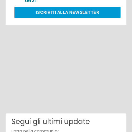
terzi
.
ISCRIVITI
ALLA NEWSLETTER
Segui gli ultimi update
Entra nella community