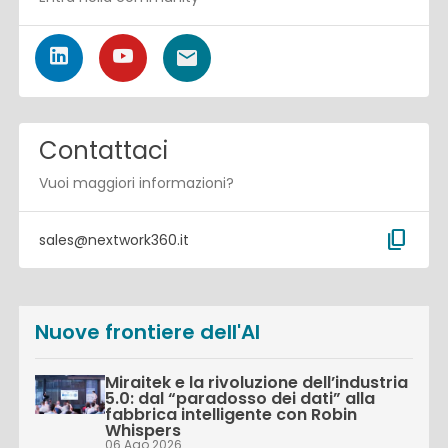
Contattaci
Vuoi maggiori informazioni?
content_copy
sales@nextwork360.it
Nuove frontiere dell'AI
Miraitek e la rivoluzione dell’industria
5.0: dal “paradosso dei dati” alla
fabbrica intelligente con Robin
Whispers
06 Ago 2026