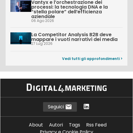
Vantyx e l’orchestrazione dei
processi: la tecnologia DNA e la
“stella polare” dell’efficienza
aziendale
06 Ago 2026
La Competitor Analysis B2B deve
mappare i vuoti narrativi dei media
27 Lug 2026
Vedi tutti gli approfondimenti >
Seguici
About
Autori
Tags
Rss Feed
Privacy e Cookie Policy