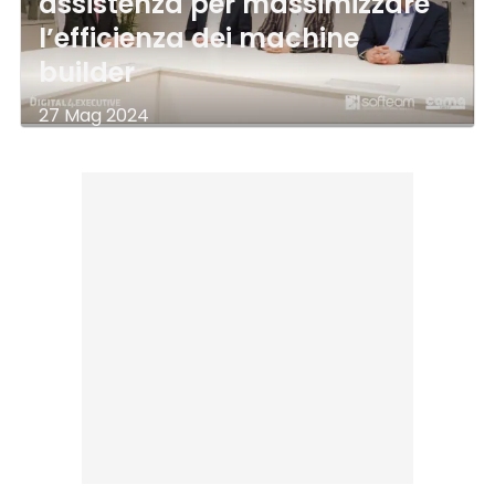
assistenza per massimizzare
l’efficienza dei machine
builder
27 Mag 2024
di
Arianna Leonardi