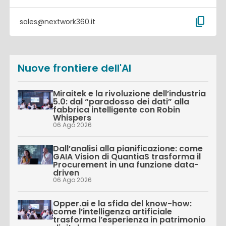
content_copy
sales@nextwork360.it
Nuove frontiere dell'AI
Miraitek e la rivoluzione dell’industria
5.0: dal “paradosso dei dati” alla
fabbrica intelligente con Robin
Whispers
06 Ago 2026
Dall’analisi alla pianificazione: come
GAIA Vision di QuantiaS trasforma il
Procurement in una funzione data-
driven
06 Ago 2026
Opper.ai e la sfida del know-how:
come l’intelligenza artificiale
trasforma l’esperienza in patrimonio