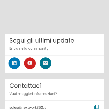
Segui gli ultimi update
Entra nella community
Contattaci
Vuoi maggiori informazioni?
content_copy
sales@nextwork360.it