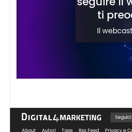
seguire il
ti pre
Il webcast
Seguic
About
Autori
Tags
Rss Feed
Privacy e C