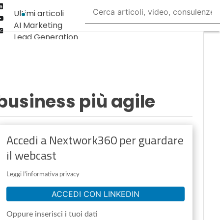
Linkedin
Ultimi articoli
Youtube-
AI Marketing
play
Email
Lead Generation
Content
Marketing
Martech &
Salestech
business più agile
Accedi a Nextwork360 per guardare
il webcast
Leggi l'informativa privacy
ACCEDI CON LINKEDIN
Oppure inserisci i tuoi dati