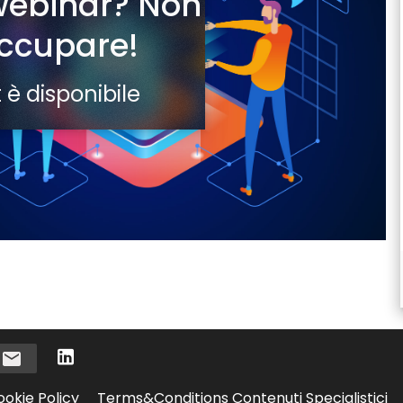
 webinar? Non
occupare!
 è disponibile
i
ookie Policy
Terms&Conditions Contenuti Specialistici