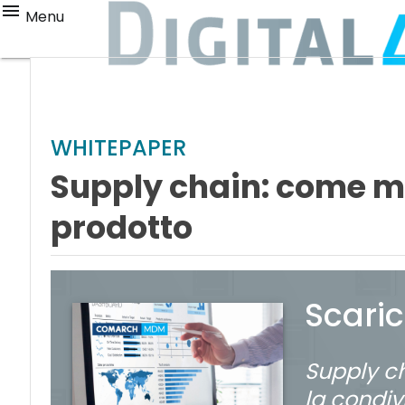
Menu
WHITEPAPER
Supply chain: come mig
prodotto
Scari
Supply ch
la condiv