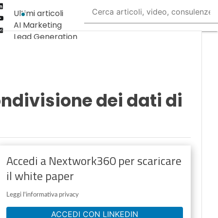
Linkedin
Ultimi articoli
Youtube-
AI Marketing
play
Email
Lead Generation
Content
Marketing
Martech &
Salestech
ndivisione dei dati di
Accedi a Nextwork360 per scaricare
il white paper
Leggi l'informativa privacy
ACCEDI CON LINKEDIN