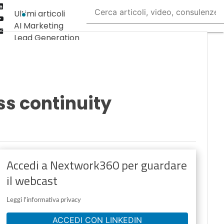
Linkedin
Ultimi articoli
Youtube-
AI Marketing
play
Email
Lead Generation
Content
Marketing
Martech &
Salestech
s continuity
Accedi a Nextwork360 per guardare
il webcast
Leggi l'informativa privacy
ACCEDI CON LINKEDIN