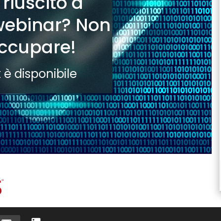
 riuscito a
 webinar? Non
occupare!
 è disponibile