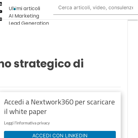
Linkedin
Ultimi articoli
Youtube-
AI Marketing
play
Email
Lead Generation
Content
Marketing
Martech &
Salestech
no strategico di
Accedi a Nextwork360 per scaricare
il white paper
Leggi l'informativa privacy
ACCEDI CON LINKEDIN