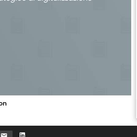
ion
i