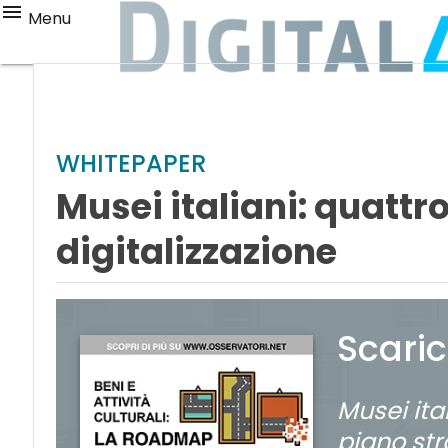
Menu
WHITEPAPER
Musei italiani: quattr
digitalizzazione
Scari
Musei ita
piano str