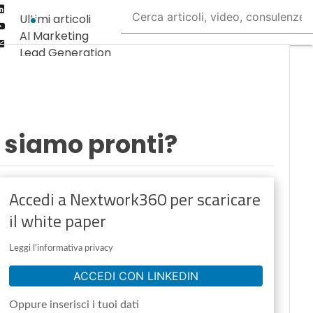
Linkedin
Ultimi articoli
Youtube-
AI Marketing
play
Email
Lead Generation
Content
Marketing
Martech &
Salestech
: siamo pronti?
Accedi a Nextwork360 per scaricare
il white paper
Leggi l'informativa privacy
ACCEDI CON LINKEDIN
Oppure inserisci i tuoi dati