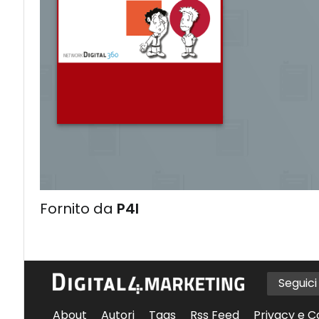
Fornito da
P4I
Seguic
About
Autori
Tags
Rss Feed
Privacy e C