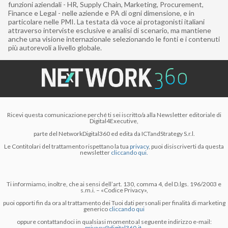
funzioni aziendali - HR, Supply Chain, Marketing, Procurement,
Finance e Legal - nelle aziende e PA di ogni dimensione, e in
particolare nelle PMI. La testata dà voce ai protagonisti italiani
attraverso interviste esclusive e analisi di scenario, ma mantiene
anche una visione internazionale selezionando le fonti e i contenuti
più autorevoli a livello globale.
Ricevi questa comunicazione perché ti sei iscritto/a alla Newsletter editoriale di
Digital4Executive,
parte del NetworkDigital360 ed edita da ICTandStrategy S.r.l.
Le Contitolari del trattamento rispettano la tua
privacy
, puoi disiscriverti da questa
newsletter
cliccando qui.
Ti informiamo, inoltre, che ai sensi dell’art. 130, comma 4, del D.lgs. 196/2003 e
s.m.i. – «Codice Privacy»,
puoi opporti fin da ora al trattamento dei Tuoi dati personali per finalità di marketing
generico
cliccando qui
oppure contattandoci in qualsiasi momento al seguente indirizzo e-mail:
privacy@digital360.it
.