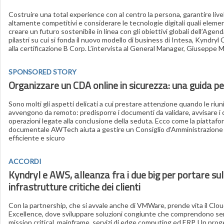
Costruire una total experience con al centro la persona, garantire live
altamente competitivi e considerare le tecnologie digitali quali eleme
creare un futuro sostenibile in linea con gli obiettivi globali dell’Agen
pilastri su cui si fonda il nuovo modello di business di Intesa, Kyndr
alla certificazione B Corp. L’intervista al General Manager, Giuseppe M
SPONSORED STORY
Organizzare un CDA online in sicurezza: una guida p
Sono molti gli aspetti delicati a cui prestare attenzione quando le riu
avvengono da remoto: predisporre i documenti da validare, avvisare i co
operazioni legate alla conclusione della seduta. Ecco come la piattafo
documentale AWTech aiuta a gestire un Consiglio d’Amministrazione 
efficiente e sicuro
ACCORDI
Kyndryl e AWS, alleanza fra i due big per portare sul
infrastrutture critiche dei clienti
Con la partnership, che si avvale anche di VMWare, prende vita il Clo
Excellence, dove sviluppare soluzioni congiunte che comprendono serv
mission critical, mainframe, servizi di edge computing ed ERP. Un pro