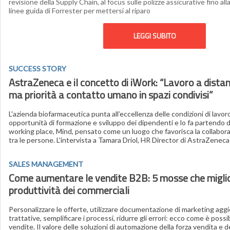
revisione della Supply Chain, al focus sulle polizze assicurative fino all
linee guida di Forrester per mettersi al riparo
LEGGI SUBITO
SUCCESS STORY
AstraZeneca e il concetto di iWork: “Lavoro a distanz
ma priorità a contatto umano in spazi condivisi”
L'azienda biofarmaceutica punta all’eccellenza delle condizioni di lavoro 
opportunità di formazione e sviluppo dei dipendenti e lo fa partendo d
working place, Mind, pensato come un luogo che favorisca la collabora
tra le persone. L'intervista a Tamara Driol, HR Director di AstraZeneca
SALES MANAGEMENT
Come aumentare le vendite B2B: 5 mosse che migli
produttività dei commerciali
Personalizzare le offerte, utilizzare documentazione di marketing aggi
trattative, semplificare i processi, ridurre gli errori: ecco come è poss
vendite. Il valore delle soluzioni di automazione della forza vendita e d