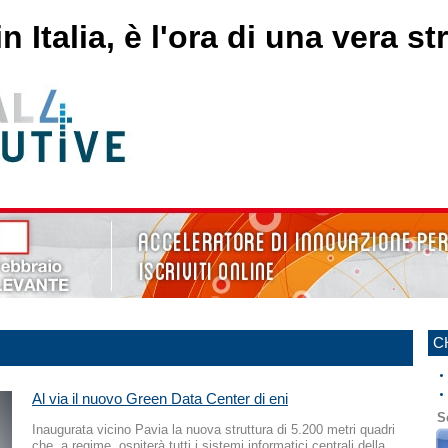
 Italia, è l'ora di una vera s
C
Al via il nuovo Green Data Center di eni
S
Inaugurata vicino Pavia la nuova struttura di 5.200 metri quadri
che, a regime, ospiterà tutti i sistemi informatici centrali della