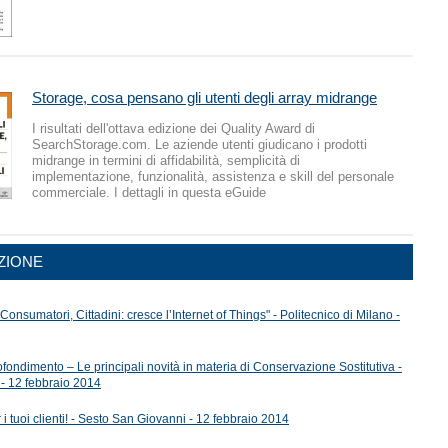
Storage, cosa pensano gli utenti degli array midrange
I risultati dell'ottava edizione dei Quality Award di
SearchStorage.com. Le aziende utenti giudicano i prodotti
midrange in termini di affidabilità, semplicità di
implementazione, funzionalità, assistenza e skill del personale
commerciale. I dettagli in questa eGuide
ZIONE
nsumatori, Cittadini: cresce l’Internet of Things" - Politecnico di Milano -
ondimento – Le principali novità in materia di Conservazione Sostitutiva -
 - 12 febbraio 2014
 i tuoi clienti! - Sesto San Giovanni - 12 febbraio 2014