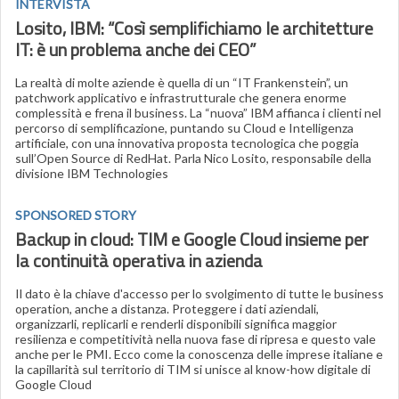
INTERVISTA
Losito, IBM: “Così semplifichiamo le architetture
IT: è un problema anche dei CEO”
La realtà di molte aziende è quella di un “IT Frankenstein”, un
patchwork applicativo e infrastrutturale che genera enorme
complessità e frena il business. La “nuova” IBM affianca i clienti nel
percorso di semplificazione, puntando su Cloud e Intelligenza
artificiale, con una innovativa proposta tecnologica che poggia
sull’Open Source di RedHat. Parla Nico Losito, responsabile della
divisione IBM Technologies
SPONSORED STORY
Backup in cloud: TIM e Google Cloud insieme per
la continuità operativa in azienda
Il dato è la chiave d'accesso per lo svolgimento di tutte le business
operation, anche a distanza. Proteggere i dati aziendali,
organizzarli, replicarli e renderli disponibili significa maggior
resilienza e competitività nella nuova fase di ripresa e questo vale
anche per le PMI. Ecco come la conoscenza delle imprese italiane e
la capillarità sul territorio di TIM si unisce al know-how digitale di
Google Cloud