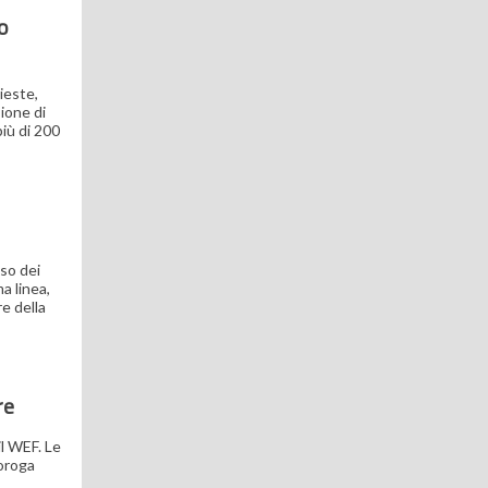
o
hieste,
sione di
più di 200
sso dei
a linea,
e della
re
il WEF. Le
roroga