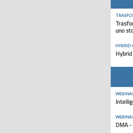
TRASFO
Trasfor
uno sto
HYBRID
Hybrid 
WEBINAR 
Intelli
WEBINAR 
DMA - 