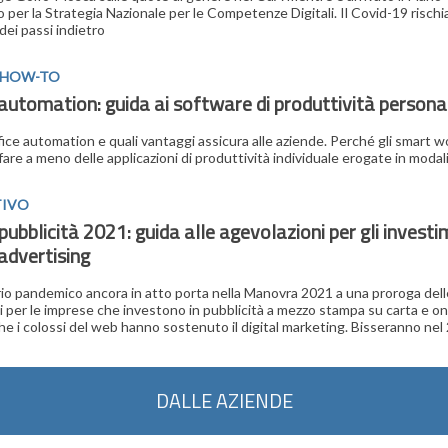
 per la Strategia Nazionale per le Competenze Digitali. Il Covid-19 rischi
 dei passi indietro
E HOW-TO
automation: guida ai software di produttività persona
ffice automation e quali vantaggi assicura alle aziende. Perché gli smart 
are a meno delle applicazioni di produttività individuale erogate in modal
TIVO
ubblicità 2021: guida alle agevolazioni per gli investim
 advertising
io pandemico ancora in atto porta nella Manovra 2021 a una proroga dell
i per le imprese che investono in pubblicità a mezzo stampa su carta e on
e i colossi del web hanno sostenuto il digital marketing. Bisseranno nel
DALLE AZIENDE