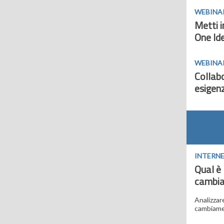
WEBINAR
Metti 
One Id
WEBINAR 
Collab
esigenz
INTERNE
Qual è 
cambia
Analizzare
cambiamen