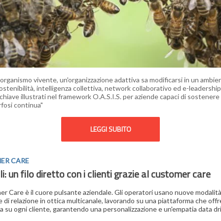
rganismo vivente, un'organizzazione adattiva sa modificarsi in un ambie
stenibilità, intelligenza collettiva, network collaborativo ed e-leadership 
chiave illustrati nel framework O.A.S.I.S. per aziende capaci di sostenere
fosi continua"
LEGGI SUBITO
ER CARE
li: un filo diretto con i clienti grazie al customer care
er Care è il cuore pulsante aziendale. Gli operatori usano nuove modalità
e di relazione in ottica multicanale, lavorando su una piattaforma che off
ca su ogni cliente, garantendo una personalizzazione e un'empatia data dr