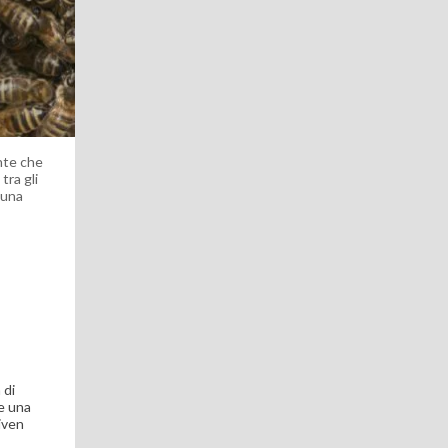
nte che
tra gli
 una
 di
re una
iven