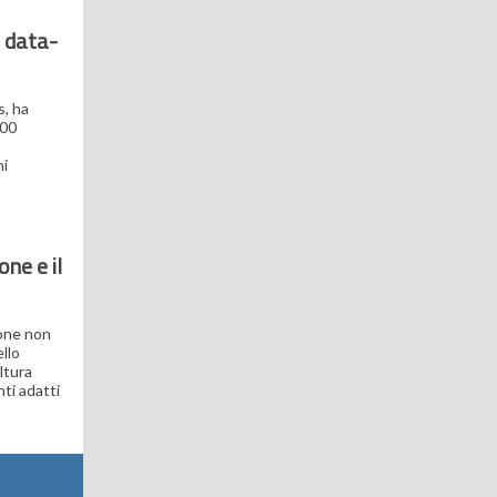
a data-
s, ha
000
ni
ne e il
pone non
llo
ltura
ti adatti