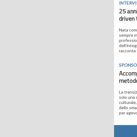
INTERVI
25 anni
driven
Nata come
sempre ma
profession
dell’inte
racconta 
SPONSO
Accompa
metodo 
La transi
solo una 
culturale
dello sma
per agev