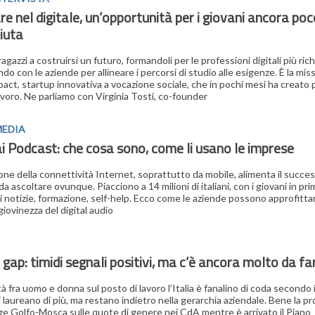
e nel digitale, un’opportunità per i giovani ancora poc
iuta
ragazzi a costruirsi un futuro, formandoli per le professioni digitali più ric
do con le aziende per allineare i percorsi di studio alle esigenze. È la mis
act, startup innovativa a vocazione sociale, che in pochi mesi ha creato 
lavoro. Ne parliamo con Virginia Tosti, co-founder
MEDIA
ai Podcast: che cosa sono, come l
i usano le imprese
ione della connettività Internet, soprattutto da mobile, alimenta il succe
a ascoltare ovunque. Piacciono a 14 milioni di italiani, con i giovani in prim
di notizie, formazione, self-help. Ecco come le aziende possono approfittar
iovinezza del digital audio
gap: timidi segnali positivi, ma c’è ancora molto da fa
tà fra uomo e donna sul posto di lavoro l’Italia è fanalino di coda secondo 
i laureano di più, ma restano indietro nella gerarchia aziendale. Bene la p
ge Golfo-Mosca sulle quote di genere nei CdA mentre è arrivato il Piano