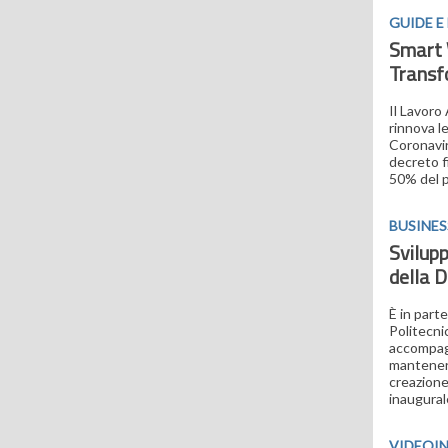
GUIDE 
Smart W
Transf
Il Lavoro 
rinnova l
Coronavir
decreto f
50% del p
BUSINE
Svilupp
della 
È in part
Politecnic
accompagn
mantenere
creazione
inaugural
VIDEOI