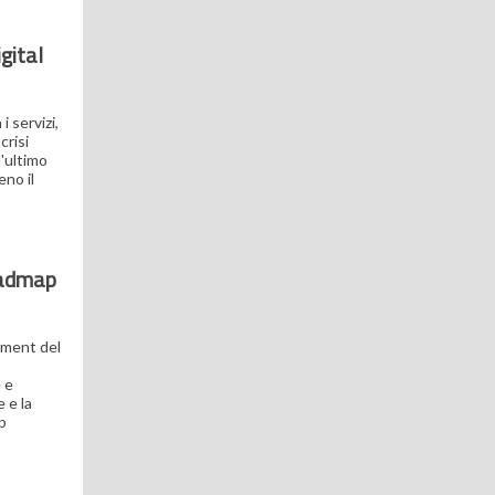
gital
i servizi,
crisi
l'ultimo
eno il
roadmap
ement del
 e
 e la
p