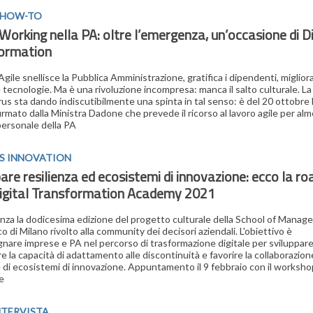
E HOW-TO
orking nella PA: oltre l’emergenza, un’occasione di Di
ormation
Agile snellisce la Pubblica Amministrazione, gratifica i dipendenti, migliora 
e tecnologie. Ma è una rivoluzione incompresa: manca il salto culturale. La 
us sta dando indiscutibilmente una spinta in tal senso: è del 20 ottobre 
irmato dalla Ministra Dadone che prevede il ricorso al lavoro agile per alm
ersonale della PA
SS INNOVATION
are resilienza ed ecosistemi di innovazione: ecco la 
Digital Transformation Academy 2021
enza la dodicesima edizione del progetto culturale della School of Manag
o di Milano rivolto alla community dei decisori aziendali. L'obiettivo è
are imprese e PA nel percorso di trasformazione digitale per sviluppare
 la capacità di adattamento alle discontinuità e favorire la collaborazione
 di ecosistemi di innovazione. Appuntamento il 9 febbraio con il worksho
e
NTERVISTA