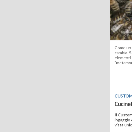
Come un o
cambia. So
elementi 
"metamor
CUSTOM
Cucinel
Il Custom
ingaggio 
vista uni