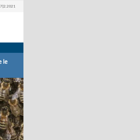
7|2.2021
 le