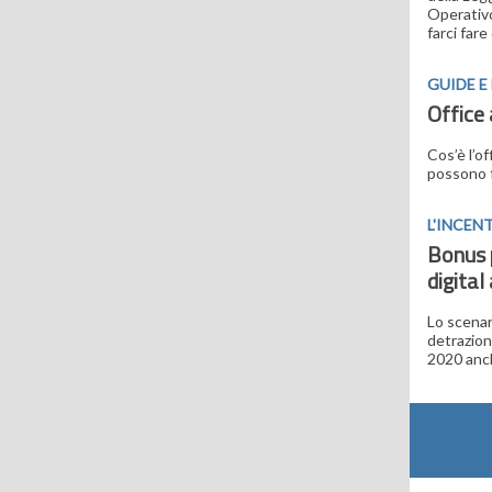
Operativo
farci fare
GUIDE 
Office 
Cos’è l’o
possono f
L'INCEN
Bonus p
digital
Lo scenar
detrazion
2020 anch