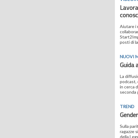
Lavorar
conosc
Aiutare i 
collaboran
Start2Imp
posti di 
NUOVI 
Guida 
La diffus
podcast, d
in cerca 
seconda g
TREND
Gender 
Sulla pari
ragazze s
della Leg