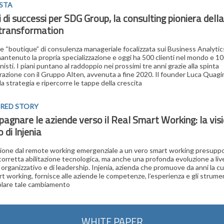
STA
 di successi per SDG Group, la consulting pioniera dell
 transformation
 “boutique” di consulenza manageriale focalizzata sui Business Analytic
ntenuto la propria specializzazione e oggi ha 500 clienti nel mondo e 1
isti. I piani puntano al raddoppio nei prossimi tre anni grazie alla spinta
grazione con il Gruppo Alten, avvenuta a fine 2020. Il founder Luca Quagi
la strategia e ripercorre le tappe della crescita
RED STORY
gnare le aziende verso il Real Smart Working: la visio
di Injenia
zione dal remote working emergenziale a un vero smart working presup
corretta abilitazione tecnologica, ma anche una profonda evoluzione a live
, organizzativo e di leadership. Injenia, azienda che promuove da anni la cu
rt working, fornisce alle aziende le competenze, l’esperienza e gli strumen
olare tale cambiamento
WHITE PAPER