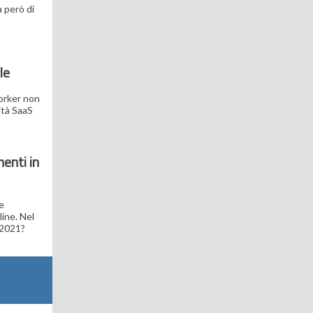
a però di
le
worker non
ità SaaS
enti in
e
line. Nel
 2021?